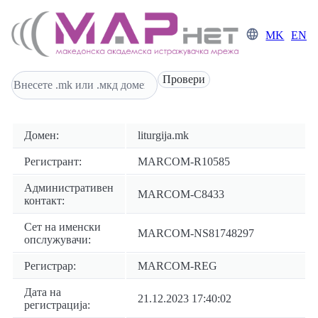
MK
EN
Домен:
liturgija.mk
Регистрант:
MARCOM-R10585
Административен
MARCOM-C8433
контакт:
Сет на именски
MARCOM-NS81748297
опслужувачи:
Регистрар:
MARCOM-REG
Дата на
21.12.2023 17:40:02
регистрација: